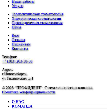
Наши работы
Услуги
Терапевтическая стоматология
Хирургическая стоматология
Ортопедическая стоматология
Цены
Блог
Отзывы
Пациентам
Контакты
Телефон:
+7 (383) 263-38-36
Адрес:
г.Новосибирск,
ул.Тихвинская, д.1
© 2026 "ПРОФИДЕНТ". Стоматологическая клиника.
Политика конфиденциальности
О НАС
КОМАНДА