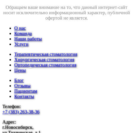
Обращаем ваше внимание на то, что данный интернет-сайт
носит исключительно информационный характер, публичной
офертой не является.
О нас
Команда
Наши работы
Услуги
Терапевтическая стоматология
Хирургическая стоматология
Ортопедическая стоматология
Цены
Блог
Отзывы
Пациентам
Контакты
Телефон:
+7 (383) 263-38-36
Адрес:
г.Новосибирск,
ул.Тихвинская, д.1